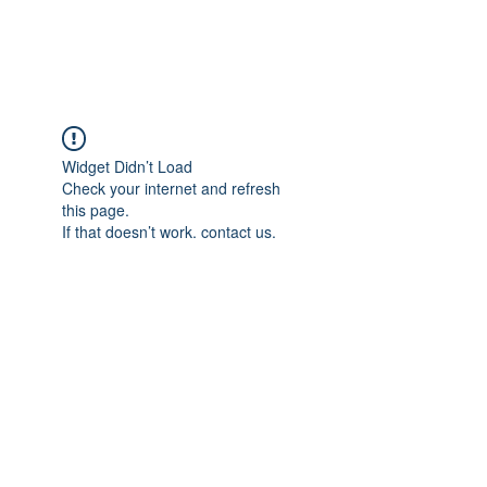
Widget Didn’t Load
Check your internet and refresh
this page.
If that doesn’t work, contact us.
Excel
-
pdf
Корзина:
pdf
Cпецпред
ложения