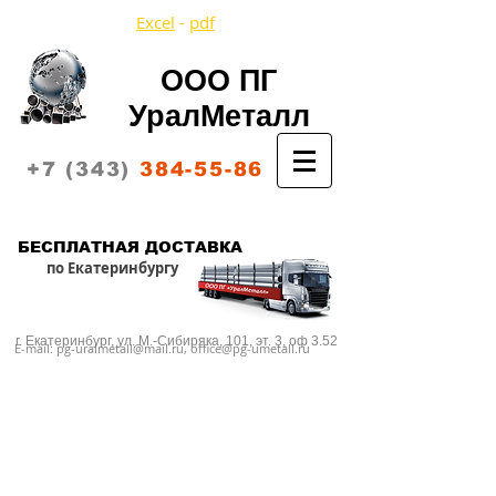
Excel
-
pdf
ООО ПГ
УралМеталл
+7 (343)
384-55-86
Корзина:
БЕСПЛАТНАЯ ДОСТАВКА
по Екатеринбургу
г. Екатеринбург,
ул. М.-Сибиряка, 101, эт. 3, оф 3.52
E-mail:
pg-uralmetall@mail.ru
,
office@pg-umetall.ru