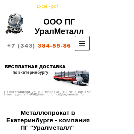
Excel
-
pdf
ООО ПГ
УралМеталл
+7 (343)
384-55-86
Корзина:
БЕСПЛАТНАЯ ДОСТАВКА
по Екатеринбургу
г. Екатеринбург,
ул. М.-Сибиряка, 101, эт. 3, оф 3.52
E-mail:
pg-uralmetall@mail.ru
,
office@pg-umetall.ru
Металлопрокат в
Екатеринбурге -
компания
ПГ "Уралметалл"